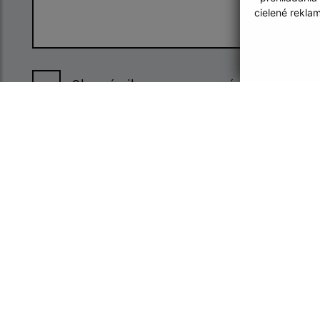
cielené rekla
Oboznámil som sa so
spracúvaním
osobných údajov