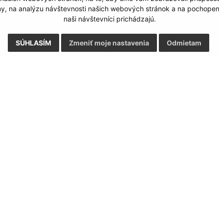
my, na analýzu návštevnosti našich webových stránok a na pochopeni
naši návštevníci prichádzajú.
SÚHLASÍM
Zmeniť moje nastavenia
Odmietam
Google reCaptcha Response
Odoslať správu