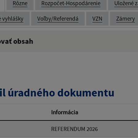
Rôzne
Rozpočet-Hospodárenie
Uložené z
é vyhlášky
Voľby/Referendá
VZN
Zámery
ovať obsah
:
Popis:
zverejnenia do:
il úradného dokumentu
ovať
Informácia
REFERENDUM 2026