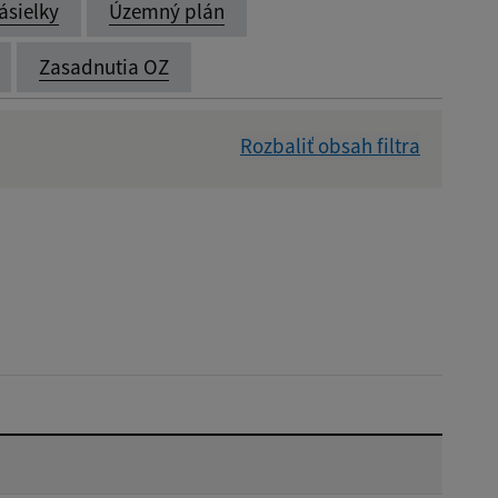
ásielky
Územný plán
Zasadnutia OZ
Rozbaliť obsah filtra
Dátum zverejnenia od:
Reset