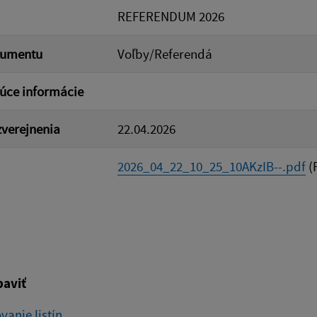
REFERENDUM 2026
kumentu
Voľby/Referendá
úce informácie
verejnenia
22.04.2026
2026_04_22_10_25_10AKzIB--.pdf
(
baviť
vanie listín