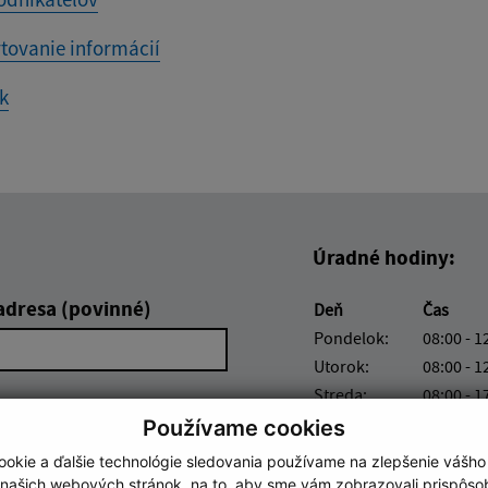
tovanie informácií
k
Úradné hodiny:
adresa (povinné)
Deň
Čas
Pondelok:
08:00 - 1
Utorok:
08:00 - 1
Streda:
08:00 - 1
Štvrtok:
nestránk
Používame cookies
Piatok:
08:00 - 1
okie a ďalšie technológie sledovania používame na zlepšenie vášho
 našich webových stránok, na to, aby sme vám zobrazovali prispôs