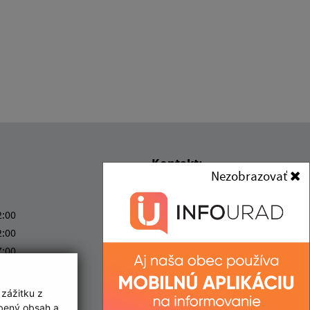
Kontakt:
Nezobrazovať
Obec (Abrahámovce)
Obecný úrad
2:00
(Abrahámovce)
2:00
Abrahámovce č. 56
7:00
059 72 Vrbov
ový deň
2:00
abrahamovce@abrahamovce.sk
 zážitku z
+421 52 459 04 34
obený obsah a