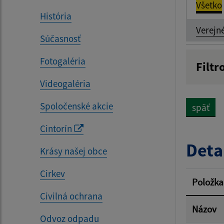
Všetko
História
Verejn
Súčasnosť
Fotogaléria
Filtr
Názov
Videogaléria
Spoločenské akcie
späť
Dátum 
Cintorín
Deta
Krásy našej obce
Cirkev
Filtr
Položka
Civilná ochrana
Názov
Odvoz odpadu