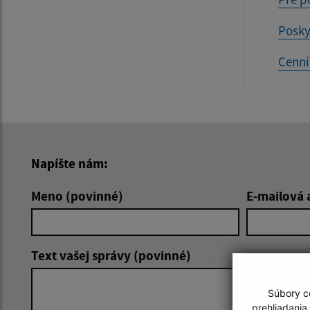
Posky
Cenní
Napíšte nám:
Meno (povinné)
E-mailová 
Text vašej správy (povinné)
Súbory co
prehliadania