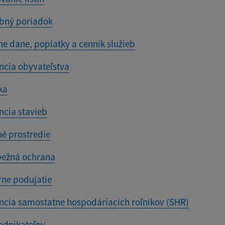
bný poriadok
ne dane, poplatky a cenník služieb
ncia obyvateľstva
ka
ncia stavieb
né prostredie
ežná ochrana
rne podujatie
ncia samostatne hospodáriacich roľníkov (SHR)
odnikateľov