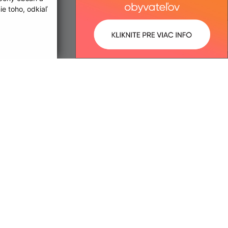
e toho, odkiaľ
IČO: 00326101