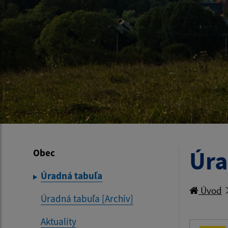
Úra
Obec
Úradná tabuľa
Úvod
Úradná tabuľa [Archív]
Aktuality