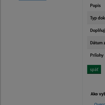
Popis
Typ do
Doplňuj
Dátum z
Prílohy
späť
Ako vy
Overo