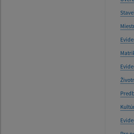
Stave
Miest
Evide
Matri
Evide
Život
Predb
Kultú
Evide
Pre p