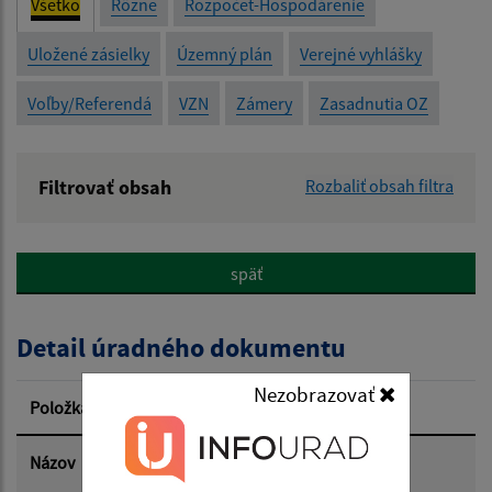
Všetko
Rôzne
Rozpočet-Hospodárenie
Uložené zásielky
Územný plán
Verejné vyhlášky
Voľby/Referendá
VZN
Zámery
Zasadnutia OZ
Filtrovať obsah
Rozbaliť obsah filtra
Názov:
späť
Popis:
Detail úradného dokumentu
Dátum zverejnenia od:
Nezobrazovať
Položka
Informácia
Dátum zverejnenia do:
Názov
Schválený Záverečný účet obce
Abrahámovce za rok 2025