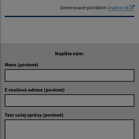
Generované portálom
Uradne.sk
Overovanie listín
Stavebný poriadok
Miestne dane, poplatky a cenník služieb
Napíšte nám:
Evidencia obyvateľstva
Meno (povinné)
Matrika
Evidencia stavieb
E-mailová adresa (povinné)
Životné prostredie
Predbežná ochrana
Text vašej správy (povinné)
Kultúrne podujatie
Evidencia samostatne hospodáriacich roľníkov (SHR)