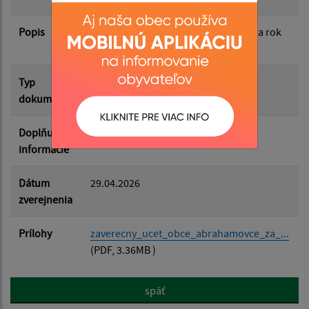
Popis
Filtrovať
Záverečný účet obce Abrahámovce za rok
Reset
2025
Typ
Rozpočet-Hospodárenie
dokumentu
Doplňujúce
informácie
Dátum
29.04.2026
zverejnenia
Prílohy
zaverecny_ucet_obce_abrahamovce_za_...
(PDF, 3.36MB )
späť