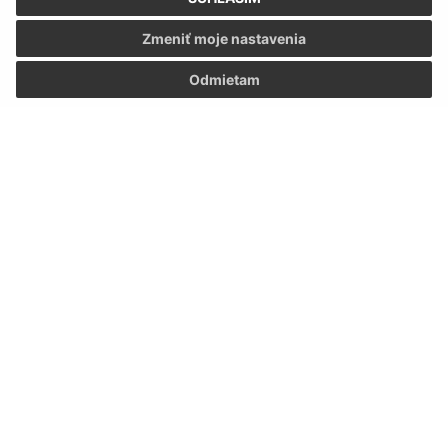
Zmeniť moje nastavenia
Odmietam
Informácie o stránke:
Vyhlásenie o prístupnosti
Autorské práva
Ochrana osobných údajov
Navigácia:
Vytlačiť aktuálnu stránku
Mapa stránok
Cookies
Rýchle odkazy:
Naša obec