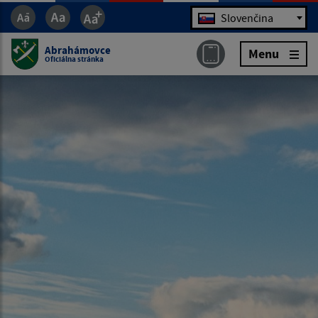
Jazyk
Slovenčina
Abrahámovce
Menu
Oficiálna stránka