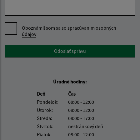
Pre podnikateľov
Poskytovanie informácií
Oboznámil som sa so
spracúvaním osobných
Cenník
údajov
Google reCaptcha Response
Odoslať správu
Úradné hodiny:
Deň
Čas
Pondelok:
08:00 - 12:00
Utorok:
08:00 - 12:00
Streda:
08:00 - 17:00
Štvrtok:
nestránkový deň
Piatok:
08:00 - 12:00