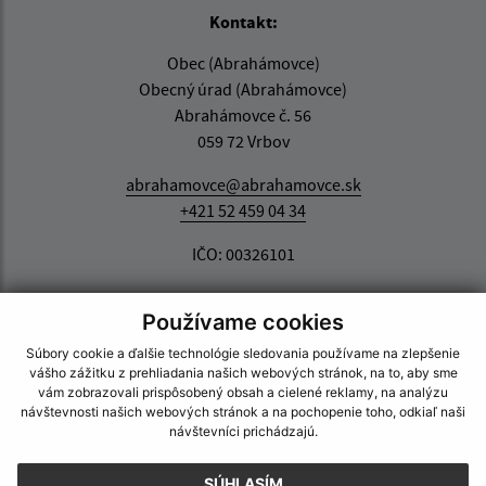
Kontakt:
Obec (Abrahámovce)
Obecný úrad (Abrahámovce)
Abrahámovce č. 56
059 72 Vrbov
abrahamovce@abrahamovce.sk
+421 52 459 04 34
IČO: 00326101
Používame cookies
Súbory cookie a ďalšie technológie sledovania používame na zlepšenie
vášho zážitku z prehliadania našich webových stránok, na to, aby sme
vám zobrazovali prispôsobený obsah a cielené reklamy, na analýzu
návštevnosti našich webových stránok a na pochopenie toho, odkiaľ naši
návštevníci prichádzajú.
SÚHLASÍM