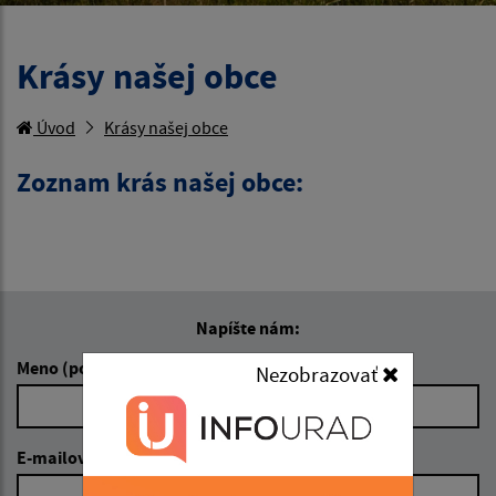
Krásy našej obce
Úvod
Krásy našej obce
Zoznam krás našej obce:
Napíšte nám:
Meno (povinné)
Nezobrazovať
E-mailová adresa (povinné)