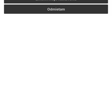
Mapa stránok
Odmietam
Cookies
Rýchle odkazy:
Naša obec
História
Fotogaléria
Školstvo
Aktualizované:
05.08.2026 17:49 hod.
RSS
Správca obsahu:
Správca obsahu je Obec Abrahámovce.
Vytvorené v súlade s
Jednotným dizajn manuálom
elektronických služieb.