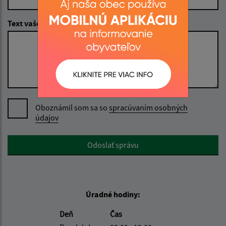
Text vašej správy (povinné)
Oboznámil som sa so
spracúvaním osobných
údajov
Google reCaptcha Response
Odoslať správu
Úradné hodiny:
Deň
Čas