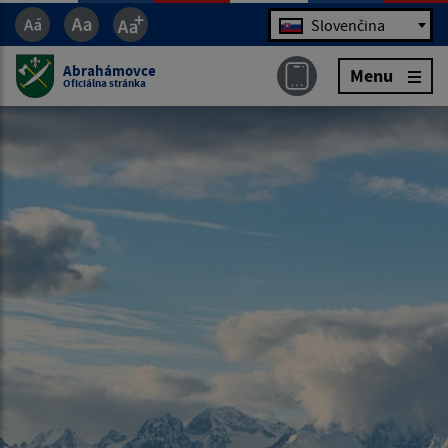
Jazyk
Slovenčina
Abrahámovce
Menu
Oficiálna stránka