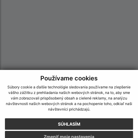
Používame cookies
Súbory cookie a ďalšie technológie sledovania používame na zlepšenie
Informácie o stránke:
vášho zážitku z prehliadania našich webových stránok, na to, aby sme
vám zobrazovali prispôsobený obsah a cielené reklamy, na analýzu
Vyhlásenie o prístupnosti
návštevnosti našich webových stránok a na pochopenie toho, odkiaľ naši
Autorské práva
návštevníci prichádzajú.
Ochrana osobných údajov
SÚHLASÍM
Navigácia:
Zmeniť moje nastavenia
Vytlačiť aktuálnu stránku