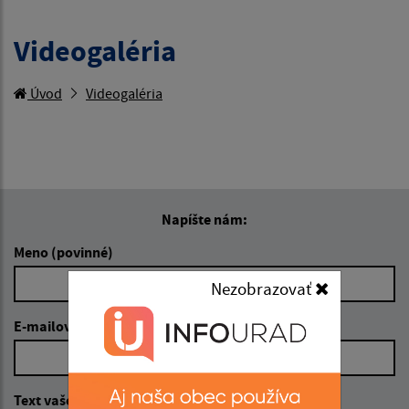
Videogaléria
Úvod
Videogaléria
Napíšte nám:
Meno (povinné)
Nezobrazovať
E-mailová adresa (povinné)
Text vašej správy (povinné)