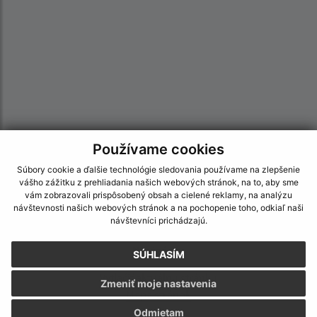
Používame cookies
Informácie o stránke:
Súbory cookie a ďalšie technológie sledovania používame na zlepšenie
vášho zážitku z prehliadania našich webových stránok, na to, aby sme
Vyhlásenie o prístupnosti
vám zobrazovali prispôsobený obsah a cielené reklamy, na analýzu
Autorské práva
návštevnosti našich webových stránok a na pochopenie toho, odkiaľ naši
návštevníci prichádzajú.
Ochrana osobných údajov
Navigácia:
SÚHLASÍM
Vytlačiť aktuálnu stránku
Zmeniť moje nastavenia
Mapa stránok
Cookies
Odmietam