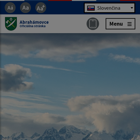
Jazyk
Slovenčina
Abrahámovce
Menu
Oficiálna stránka