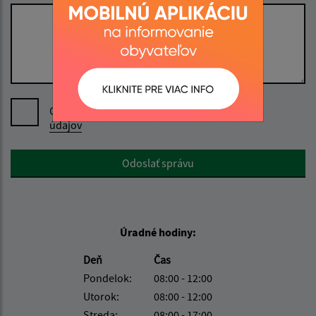
Oboznámil som sa so
spracúvaním osobných
údajov
Google reCaptcha Response
Odoslať správu
Úradné hodiny:
Deň
Čas
Pondelok:
08:00 - 12:00
Utorok:
08:00 - 12:00
Streda:
08:00 - 17:00