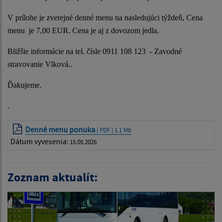
V prílohe je zverejné denné menu na nasledujúci týždeň, Cena
menu je 7,00 EUR. Cena je aj z dovozom jedla.
Bližšie informácie na tel. čísle 0911 108 123 - Zavodné
stravovanie Vlková..
Ďakujeme.
.
Denné menu ponuka
| PDF | 1.1 Mb
Dátum vyvesenia:
15.05.2026
Zoznam aktualít: