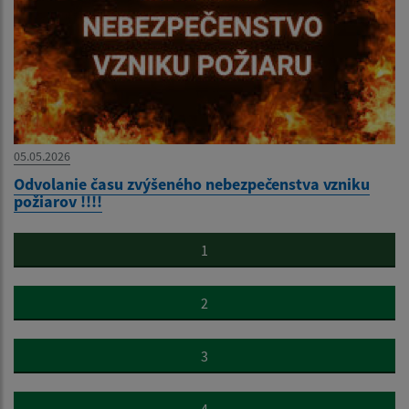
05.05.2026
Odvolanie času zvýšeného nebezpečenstva vzniku
požiarov !!!!
1
2
3