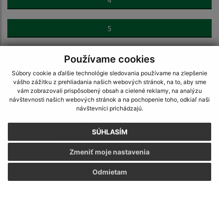
4
5
>
Používame cookies
Súbory cookie a ďalšie technológie sledovania používame na zlepšenie
vášho zážitku z prehliadania našich webových stránok, na to, aby sme
vám zobrazovali prispôsobený obsah a cielené reklamy, na analýzu
návštevnosti našich webových stránok a na pochopenie toho, odkiaľ naši
návštevníci prichádzajú.
Napíšte nám:
SÚHLASÍM
Meno (povinné)
Zmeniť moje nastavenia
Odmietam
E-mailová adresa (povinné)