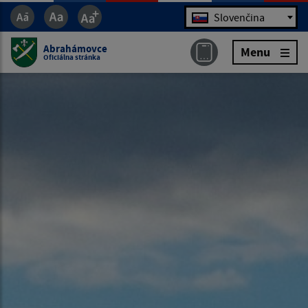
Jazyk
Slovenčina
Abrahámovce
Menu
Oficiálna stránka