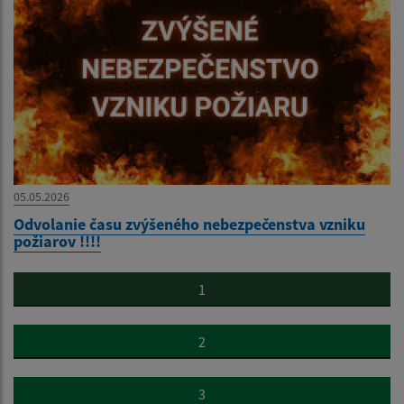
05.05.2026
Odvolanie času zvýšeného nebezpečenstva vzniku
požiarov !!!!
1
2
3