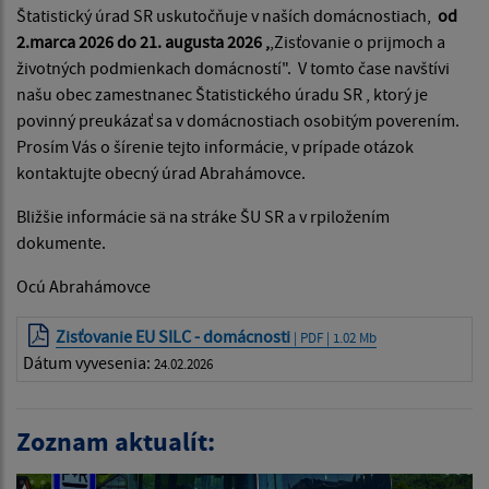
Štatistický úrad SR uskutočňuje v naších domácnostiach,
od
2.marca 2026 do 21. augusta 2026 ,
,Zisťovanie o prijmoch a
životných podmienkach domácností". V tomto čase navštívi
našu obec zamestnanec Štatistického úradu SR , ktorý je
povinný preukázať sa v domácnostiach osobitým poverením.
Prosím Vás o šírenie tejto informácie, v prípade otázok
kontaktujte obecný úrad Abrahámovce.
Bližšie informácie sä na stráke ŠU SR a v rpiložením
dokumente.
Ocú Abrahámovce
Zisťovanie EU SILC - domácnosti
| PDF | 1.02 Mb
Dátum vyvesenia:
24.02.2026
Zoznam aktualít: