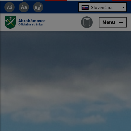
Jazyk
Slovenčina
Abrahámovce
Menu
Oficiálna stránka