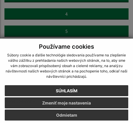
4
5
Používame cookies
>
Súbory cookie a ďalšie technológie sledovania používame na zlepšenie
vášho zážitku z prehliadania našich webových stránok, na to, aby sme
vám zobrazovali prispôsobený obsah a cielené reklamy, na analýzu
návštevnosti našich webových stránok a na pochopenie toho, odkiaľ naši
návštevníci prichádzajú.
Napíšte nám:
SÚHLASÍM
Meno (povinné)
Zmeniť moje nastavenia
Odmietam
E-mailová adresa (povinné)