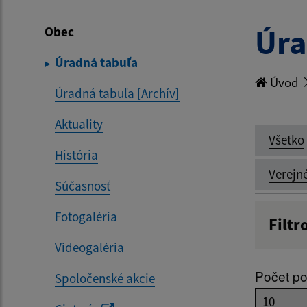
Úra
Obec
Úradná tabuľa
Úvod
Úradná tabuľa [Archív]
Aktuality
Všetko
História
Verejn
Súčasnosť
Fotogaléria
Filtr
Názov
Videogaléria
Počet po
Spoločenské akcie
Dátum 