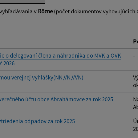
 vyhľadávania v
Rôzne
(počet dokumentov vyhovujúcich z
ovať
P
e o delegovaní člena a náhradnika do MVK a OVK
-
Y 2026
rmou verejnej vyhlášky(NN,VN,VVN)
V
o
verečného účtu obce Abrahámovce za rok 2025
N
A
triedenia odpadov za rok 2025
Ú
2