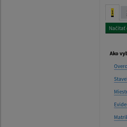
1
Načítať
Ako vy
Overo
Stave
Miest
Evide
Matri