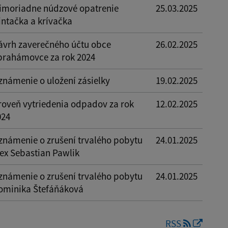
imoriadne núdzové opatrenie
25.03.2025
intačka a krívačka
ávrh zaverečného účtu obce
26.02.2025
brahámovce za rok 2024
známenie o uložení zásielky
19.02.2025
roveň vytriedenia odpadov za rok
12.02.2025
024
známenie o zrušení trvalého pobytu
24.01.2025
lex Sebastian Pawlik
známenie o zrušení trvalého pobytu
24.01.2025
ominika Štefáňáková
RSS