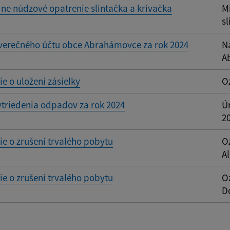
e núdzové opatrenie slintačka a krívačka
M
sl
verečného účtu obce Abrahámovce za rok 2024
N
A
 o uložení zásielky
O
triedenia odpadov za rok 2024
Ú
2
e o zrušení trvalého pobytu
O
A
e o zrušení trvalého pobytu
O
D