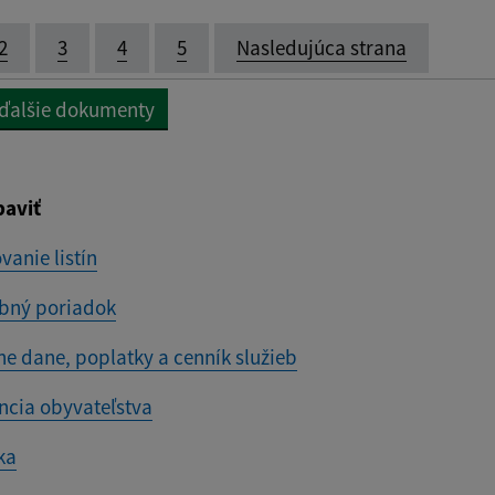
2
3
4
5
Nasledujúca strana
 ďalšie dokumenty
baviť
vanie listín
bný poriadok
ne dane, poplatky a cenník služieb
ncia obyvateľstva
ka