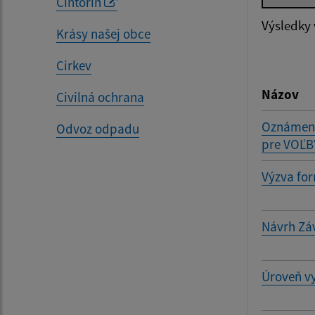
Cintorín
Výsledky
Krásy našej obce
Cirkev
Filtr
Názov
Civilná ochrana
Oznámeni
Odvoz odpadu
pre VOĽB
Výzva fo
Návrh Zá
Úroveň vy