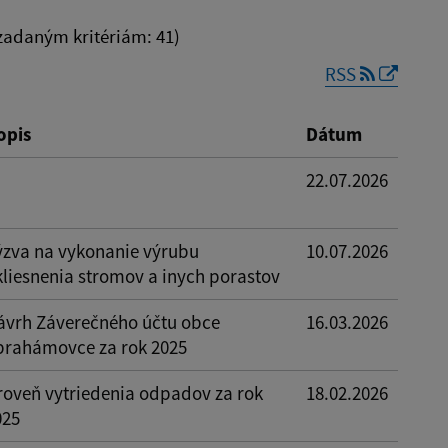
adaným kritériám: 41)
RSS
Reset
opis
Dátum
22.07.2026
ýzva na vykonanie výrubu
10.07.2026
kliesnenia stromov a inych porastov
ávrh Záverečného účtu obce
16.03.2026
brahámovce za rok 2025
roveň vytriedenia odpadov za rok
18.02.2026
025