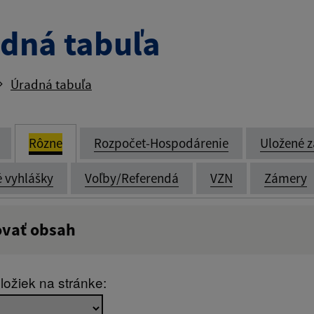
dná tabuľa
Úradná tabuľa
Rôzne
Rozpočet-Hospodárenie
Uložené z
é vyhlášky
Voľby/Referendá
VZN
Zámery
ovať obsah
:
Popis:
ložiek na stránke:
zverejnenia do: