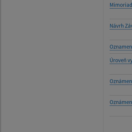
Mimoriadn
Návrh Zá
Oznamenie
Úroveň vy
Oznámeni
Oznámeni