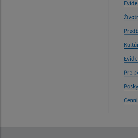
Evide
Život
Predb
Kultú
Evide
Pre p
Posky
Cenní