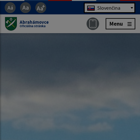
Jazyk
Slovenčina
Abrahámovce
Menu
Oficiálna stránka