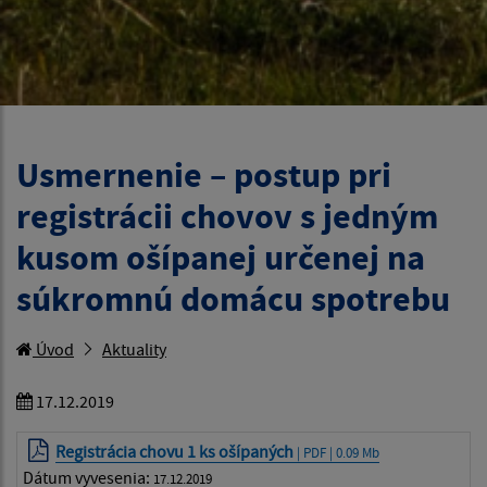
Usmernenie – postup pri
registrácii chovov s jedným
kusom ošípanej určenej na
súkromnú domácu spotrebu
Úvod
Aktuality
17.12.2019
Registrácia chovu 1 ks ošípaných
| PDF | 0.09 Mb
Dátum vyvesenia:
17.12.2019