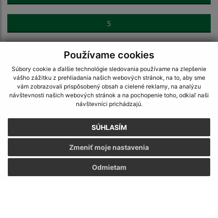
5
>
Používame cookies
Súbory cookie a ďalšie technológie sledovania používame na zlepšenie
vášho zážitku z prehliadania našich webových stránok, na to, aby sme
vám zobrazovali prispôsobený obsah a cielené reklamy, na analýzu
návštevnosti našich webových stránok a na pochopenie toho, odkiaľ naši
návštevníci prichádzajú.
Napíšte nám:
SÚHLASÍM
Meno (povinné)
Zmeniť moje nastavenia
Odmietam
E-mailová adresa (povinné)
Text vašej správy (povinné)