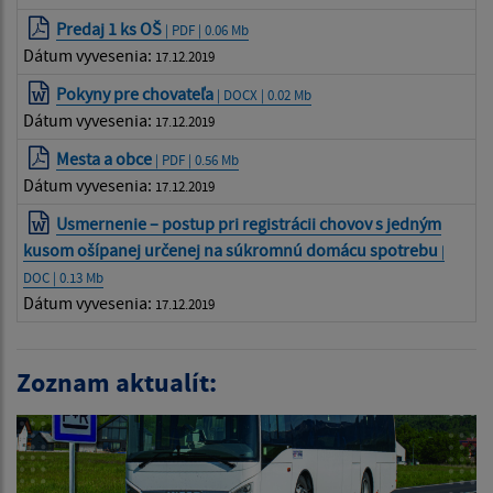
Predaj 1 ks OŠ
| PDF | 0.06 Mb
Dátum vyvesenia:
17.12.2019
Pokyny pre chovateľa
| DOCX | 0.02 Mb
Dátum vyvesenia:
17.12.2019
Mesta a obce
| PDF | 0.56 Mb
Dátum vyvesenia:
17.12.2019
Usmernenie – postup pri registrácii chovov s jedným
kusom ošípanej určenej na súkromnú domácu spotrebu
|
DOC | 0.13 Mb
Dátum vyvesenia:
17.12.2019
Zoznam aktualít: