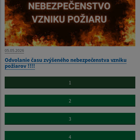
05.05.2026
Odvolanie času zvýšeného nebezpečenstva vzniku
požiarov !!!!
1
2
3
4