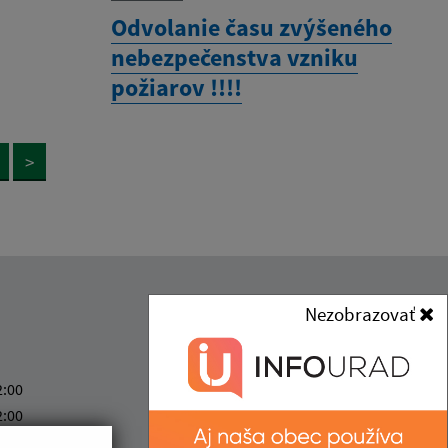
Odvolanie času zvýšeného
nebezpečenstva vzniku
požiarov !!!!
>
Nezobrazovať
Kontakt:
Obec (Abrahámovce)
Obecný úrad
2:00
(Abrahámovce)
2:00
Abrahámovce č. 56
7:00