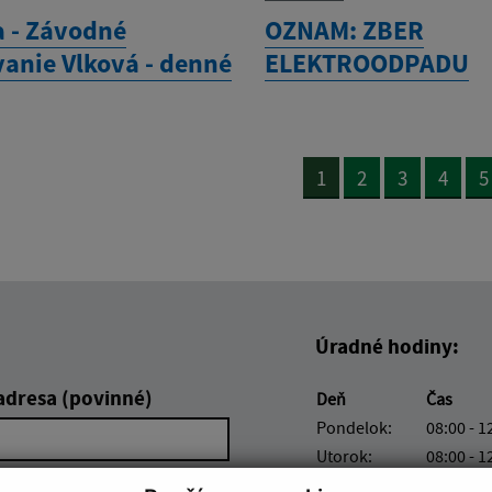
 - Závodné
OZNAM: ZBER
vanie Vlková - denné
ELEKTROODPADU
1
2
3
4
5
Úradné hodiny:
adresa (povinné)
Deň
Čas
Pondelok:
08:00 - 1
Utorok:
08:00 - 1
Streda:
08:00 - 1