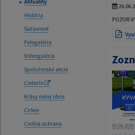
Aktuality
26.06.
História
POZOR V
Súčasnosť
Vyso
Fotogaléria
Videogaléria
Zozn
Spoločenské akcie
Cintorín
Krásy našej obce
Cirkev
Civilná ochrana
05.08.2026