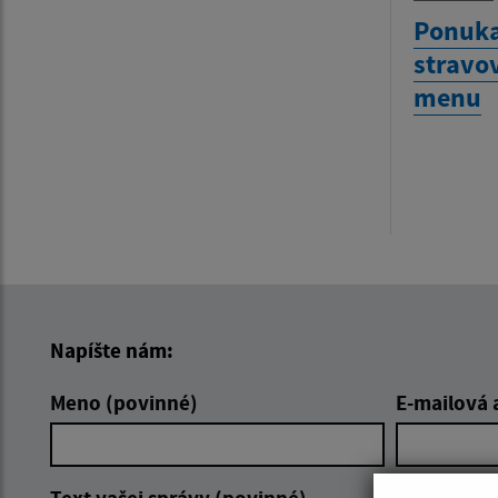
Ponuka
stravo
menu
Napíšte nám:
Meno (povinné)
E-mailová 
Text vašej správy (povinné)