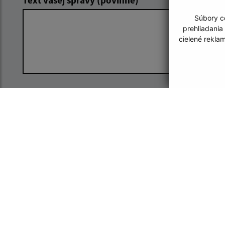
Súbory co
prehliadania
cielené rekla
Oboznámil som sa so
spracúvaním
osobných údajov