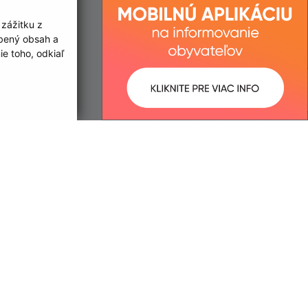
059 72 Vrbov
ový deň
 zážitku z
2:00
abrahamovce@abrahamovce.sk
obený obsah a
+421 52 459 04 34
e toho, odkiaľ
IČO: 00326101