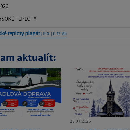
2026
YSOKÉ TEPLOTY
ké teploty plagát
| PDF | 0.42 Mb
am aktualít:
28.07.2026