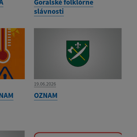
A
Goralské folklórne
slávnosti
19.06.2026
ZNAM
OZNAM