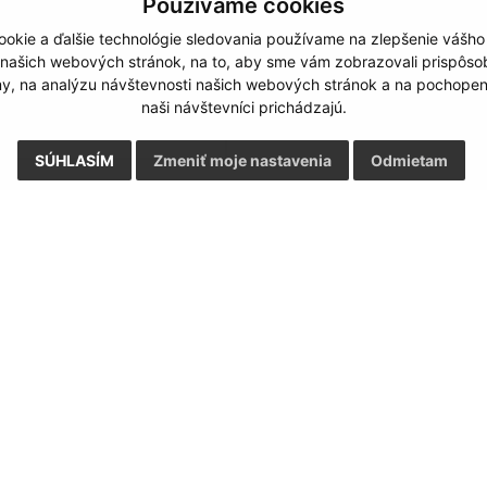
Používame cookies
Štvrtok:
nestránk
okie a ďalšie technológie sledovania používame na zlepšenie vášho
Piatok:
08:00 - 1
 našich webových stránok, na to, aby sme vám zobrazovali prispôs
my, na analýzu návštevnosti našich webových stránok a na pochopeni
naši návštevníci prichádzajú.
SÚHLASÍM
Zmeniť moje nastavenia
Odmietam
Google reCaptcha Response
Odoslať správu