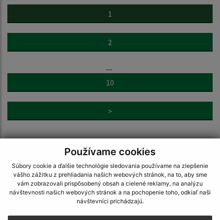
1
2
...
10
>
Používame cookies
Súbory cookie a ďalšie technológie sledovania používame na zlepšenie
vášho zážitku z prehliadania našich webových stránok, na to, aby sme
Napíšte nám:
vám zobrazovali prispôsobený obsah a cielené reklamy, na analýzu
návštevnosti našich webových stránok a na pochopenie toho, odkiaľ naši
Meno (povinné)
návštevníci prichádzajú.