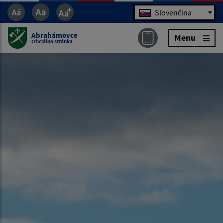
Jazyk
Slovenčina
Abrahámovce
Menu
Oficiálna stránka