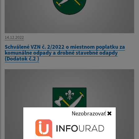
14.12.2022
Schválené VZN č. 2/2022 o miestnom poplatku za
komunálne odpady a drobné stavebné odapdy
(Dodatok č.2 )
Nezobrazovať