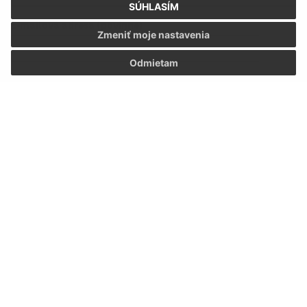
SÚHLASÍM
E-mailová adresa (povinné)
Zmeniť moje nastavenia
Odmietam
Text vašej správy (povinné)
Oboznámil som sa so
spracúvaním osobných
údajov
Google reCaptcha Response
Odoslať správu