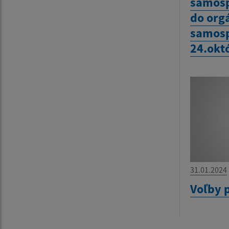
samosp
do org
samosp
24.okt
31.01.2024
Voľby 