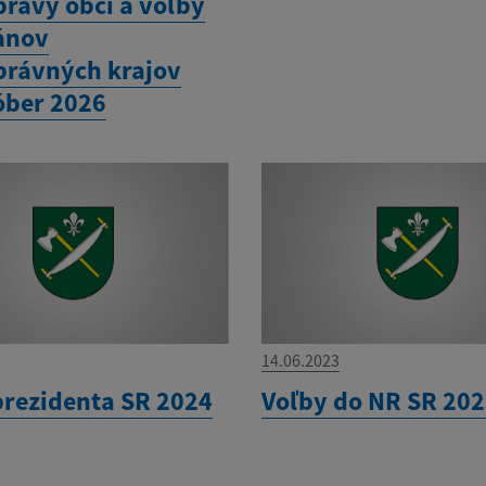
rávy obci a voľby
ánov
rávných krajov
óber 2026
14.06.2023
prezidenta SR 2024
Voľby do NR SR 20