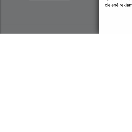
cielené rekla
Informácie o stránke:
Navigácia: