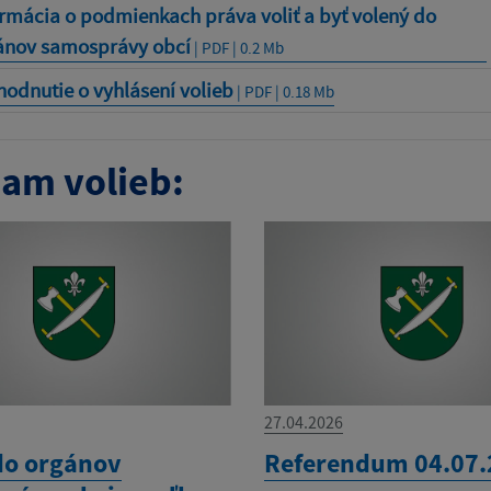
rmácia o podmienkach práva voliť a byť volený do
ánov samosprávy obcí
| PDF | 0.2 Mb
odnutie o vyhlásení volieb
| PDF | 0.18 Mb
am volieb:
27.04.2026
do orgánov
Referendum 04.07.