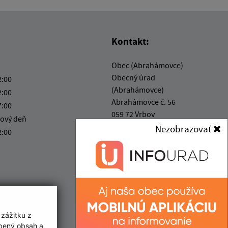
Kontakt:
Obec (Abrahámovce)
Obecný úrad
2:00
(Abrahámovce)
2:00
Abrahámovce č. 56
7:00
059 72 Vrbov
ový deň
Nezobrazovať
2:00
abrahamovce@abrahamovce.sk
+421 52 459 04 34
IČO: 00326101
 zážitku z
obený obsah a