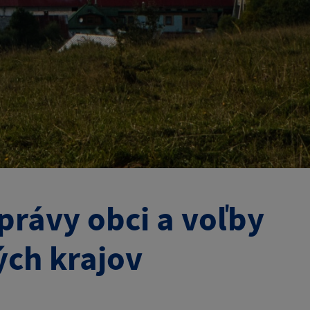
rávy obci a voľby
ch krajov