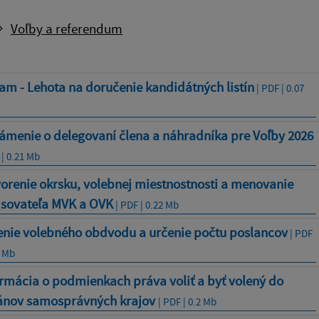
Voľby a referendum
m - Lehota na doručenie kandidátných listín
| PDF | 0.07
ámenie o delegovaní člena a náhradníka pre Voľby 2026
 | 0.21 Mb
orenie okrsku, volebnej miestnostnosti a menovanie
isovateľa MVK a OVK
| PDF | 0.22 Mb
enie volebného obdvodu a určenie počtu poslancov
| PDF
2 Mb
rmácia o podmienkach práva voliť a byť volený do
ánov samosprávných krajov
| PDF | 0.2 Mb