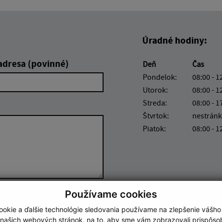
Úradné hodiny:
adresa (povinné)
Deň
Čas
Pondelok:
08:00 - 1
Utorok:
08:00 - 1
Streda:
08:00 - 1
Štvrtok:
nestránk
Piatok:
08:00 - 1
Používame cookies
Google reCaptcha Response
Odoslať správu
okie a ďalšie technológie sledovania používame na zlepšenie vášho
 našich webových stránok, na to, aby sme vám zobrazovali prispôs