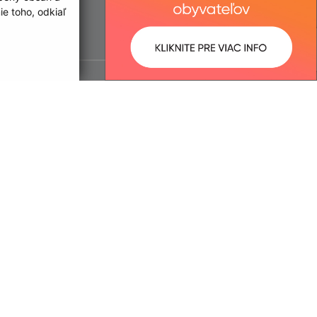
e toho, odkiaľ
ované:
Správca obsahu: