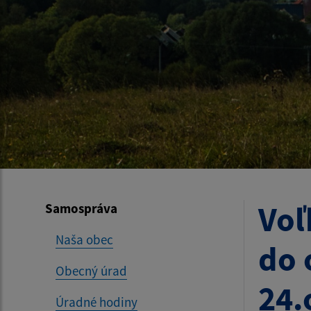
Voľ
Samospráva
Naša obec
do 
Obecný úrad
24.
Úradné hodiny