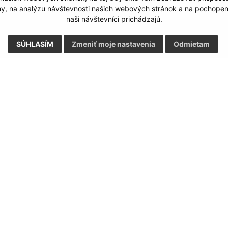
my, na analýzu návštevnosti našich webových stránok a na pochopeni
naši návštevníci prichádzajú.
SÚHLASÍM
Zmeniť moje nastavenia
Odmietam
Rýchle odkazy:
Aktualiz