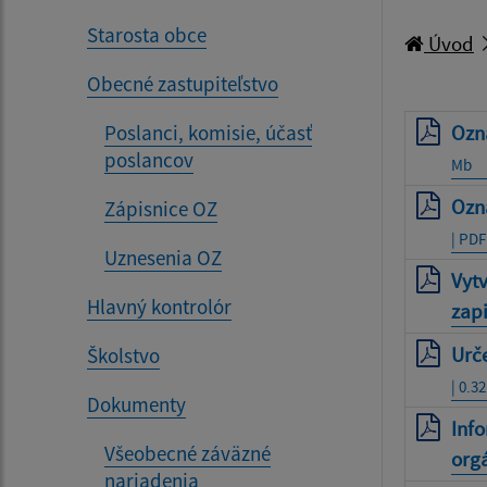
Starosta obce
Úvod
Obecné zastupiteľstvo
Poslanci, komisie, účasť
Ozna
poslancov
Mb
Ozn
Zápisnice OZ
| PDF
Uznesenia OZ
Vytv
Hlavný kontrolór
zap
Urč
Školstvo
| 0.3
Dokumenty
Info
Všeobecné záväzné
org
nariadenia