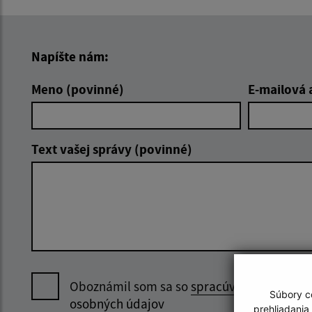
Napíšte nám:
Meno (povinné)
E-mailová 
Text vašej správy (povinné)
Oboznámil som sa so
spracúvaním
Súbory co
osobných údajov
prehliadania