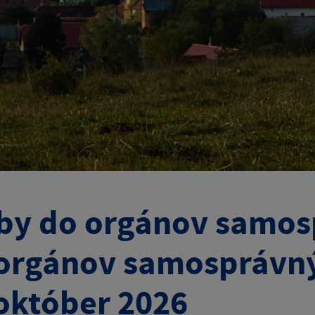
by do orgánov samosp
orgánov samosprávný
október 2026