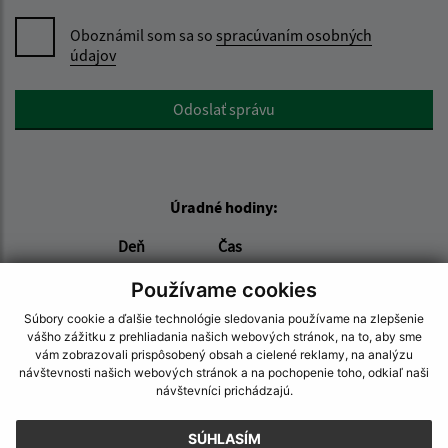
Oboznámil som sa so
spracúvaním osobných
údajov
Google reCaptcha Response
Odoslať správu
Úradné hodiny:
Deň
Čas
Pondelok:
08:00 - 12:00
Používame cookies
Utorok:
08:00 - 12:00
Súbory cookie a ďalšie technológie sledovania používame na zlepšenie
Streda:
08:00 - 17:00
vášho zážitku z prehliadania našich webových stránok, na to, aby sme
Štvrtok:
nestránkový deň
vám zobrazovali prispôsobený obsah a cielené reklamy, na analýzu
návštevnosti našich webových stránok a na pochopenie toho, odkiaľ naši
Piatok:
08:00 - 12:00
návštevníci prichádzajú.
Kontakt:
SÚHLASÍM