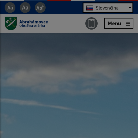
Jazyk
Slovenčina
Abrahámovce
Menu
Oficiálna stránka