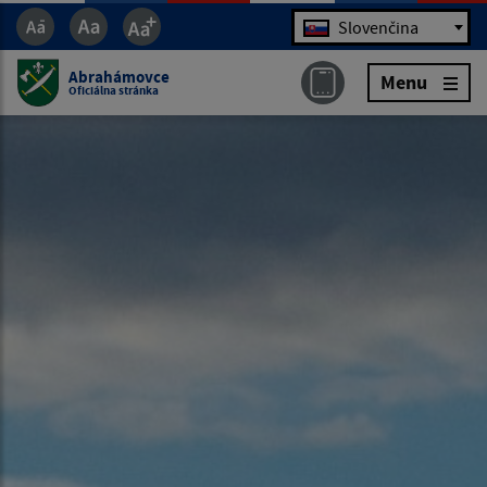
Jazyk
Slovenčina
Abrahámovce
Menu
Oficiálna stránka