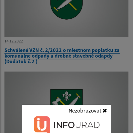
14.12.2022
Schválené VZN č. 2/2022 o miestnom poplatku za
komunálne odpady a drobné stavebné odapdy
(Dodatok č.2 )
Nezobrazovať