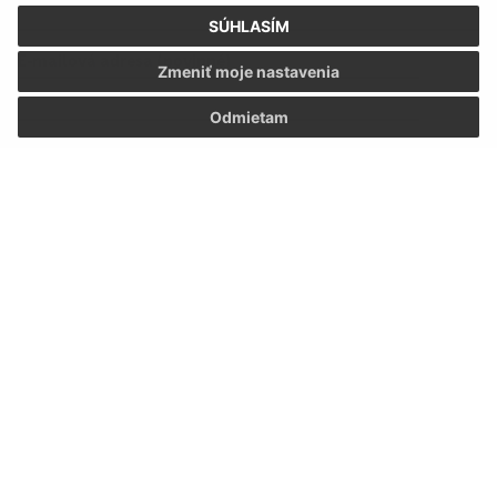
SÚHLASÍM
E-mailová adresa (povinné)
Zmeniť moje nastavenia
Odmietam
Text vašej správy (povinné)
Oboznámil som sa so
spracúvaním osobných
údajov
Google reCaptcha Response
Odoslať správu