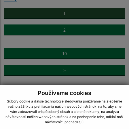
1
2
...
10
>
Používame cookies
Súbory cookie a ďalšie technológie sledovania používame na zlepšenie
vášho zážitku z prehliadania našich webových stránok, na to, aby sme
Napíšte nám:
vám zobrazovali prispôsobený obsah a cielené reklamy, na analýzu
návštevnosti našich webových stránok a na pochopenie toho, odkiaľ naši
Meno (povinné)
návštevníci prichádzajú.