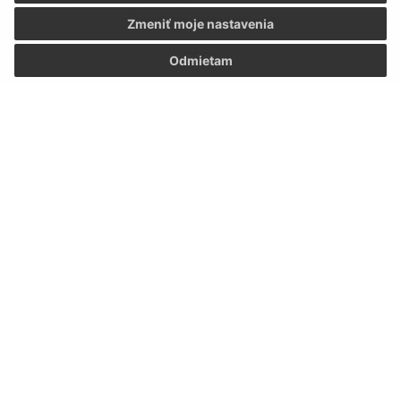
E-mailová adresa (povinné)
Zmeniť moje nastavenia
Odmietam
Text vašej správy (povinné)
Oboznámil som sa so
spracúvaním osobných
údajov
Google reCaptcha Response
Odoslať správu
Úradné hodiny: