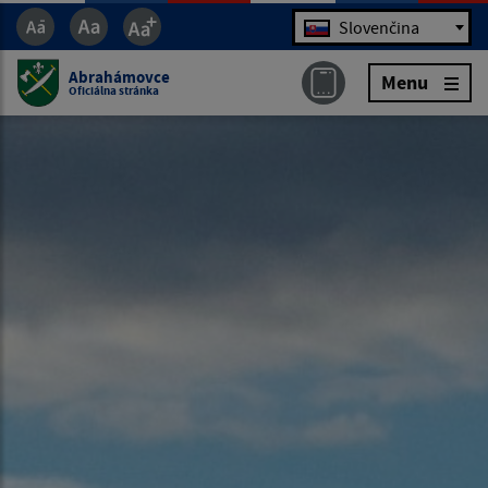
Jazyk
Slovenčina
Abrahámovce
Menu
Oficiálna stránka