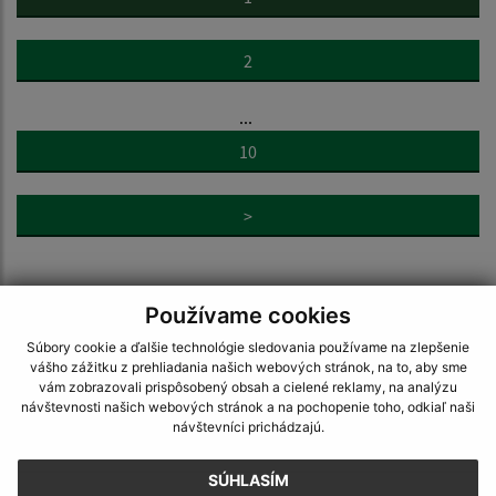
2
...
10
>
Používame cookies
Súbory cookie a ďalšie technológie sledovania používame na zlepšenie
vášho zážitku z prehliadania našich webových stránok, na to, aby sme
Napíšte nám:
vám zobrazovali prispôsobený obsah a cielené reklamy, na analýzu
návštevnosti našich webových stránok a na pochopenie toho, odkiaľ naši
Meno (povinné)
návštevníci prichádzajú.
SÚHLASÍM