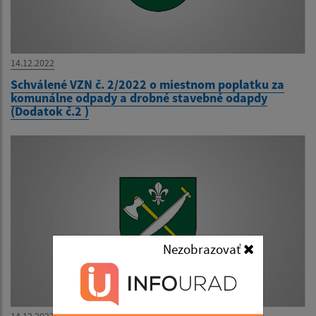
14.12.2022
Schválené VZN č. 2/2022 o miestnom poplatku za
komunálne odpady a drobné stavebné odapdy
(Dodatok č.2 )
Nezobrazovať