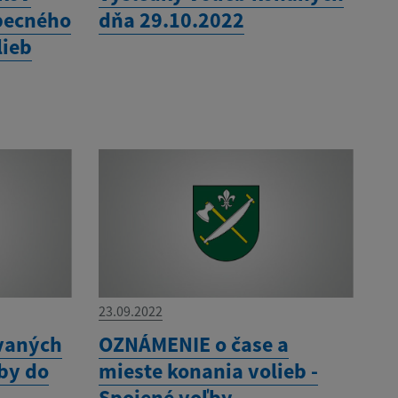
becného
dňa 29.10.2022
lieb
23.09.2022
vaných
OZNÁMENIE o čase a
by do
mieste konania volieb -
Spojené voľby