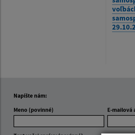
voľbác
samosp
29.10.
Napíšte nám:
Meno (povinné)
E-mailová 