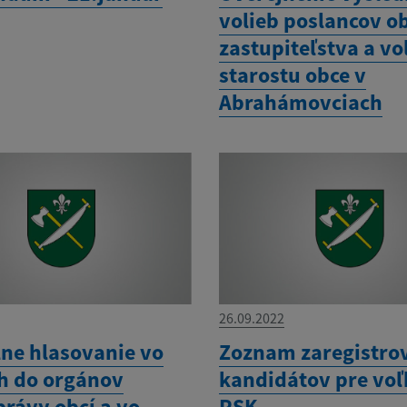
volieb poslancov o
zastupiteľstva a vo
starostu obce v
Abrahámovciach
26.09.2022
lne hlasovanie vo
Zoznam zaregistro
h do orgánov
kandidátov pre voľ
rávy obcí a vo
PSK