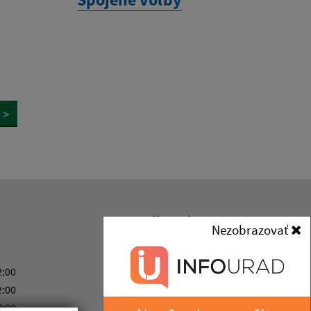
>
Kontakt:
Nezobrazovať
Obec (Abrahámovce)
Obecný úrad
2:00
(Abrahámovce)
2:00
Abrahámovce č. 56
7:00