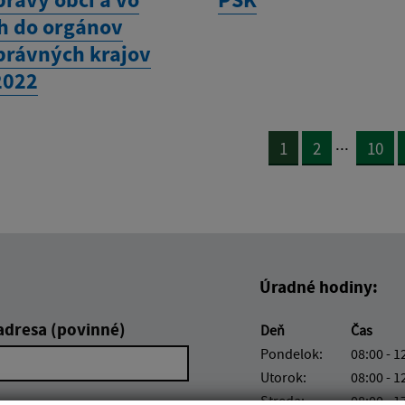
h do orgánov
rávných krajov
2022
...
1
2
10
Úradné hodiny:
adresa (povinné)
Deň
Čas
Pondelok:
08:00 - 1
Utorok:
08:00 - 1
Streda:
08:00 - 1