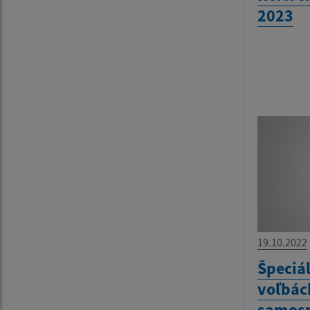
2023
19.10.2022
Špeciá
voľbác
samosp