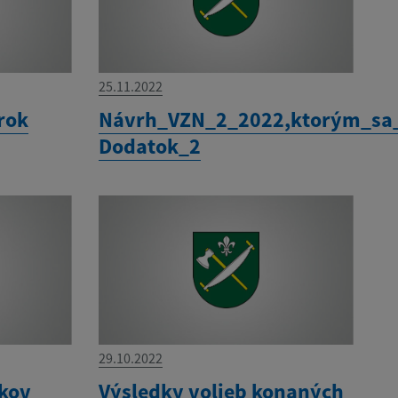
25.11.2022
rok
Návrh_VZN_2_2022,ktorým_sa
Dodatok_2
29.10.2022
dkov
Výsledky volieb konaných