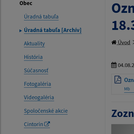
Ozn
Obec
Úradná tabuľa
18.
Úradná tabuľa [Archív]
Úvod
Aktuality
História
04.08.
Súčasnosť
Ozna
Fotogaléria
Mb
Videogaléria
Zozn
Spoločenské akcie
Cintorín