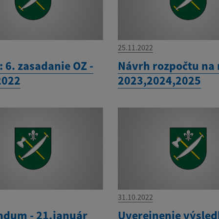
25.11.2022
 6. zasadanie OZ -
Návrh rozpočtu na 
2022
2023,2024,2025
31.10.2022
ndum - 21.január
Uverejnenie výsle