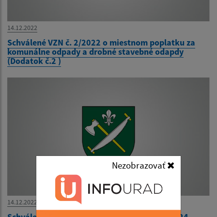
14.12.2022
Schválené VZN č. 2/2022 o miestnom poplatku za
komunálne odpady a drobné stavebné odapdy
(Dodatok č.2 )
Nezobrazovať
14.12.2022
Schválený rozpočet na rok 2023, návrh na 2024,