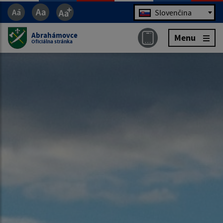
Jazyk
Slovenčina
Abrahámovce
Menu
Oficiálna stránka