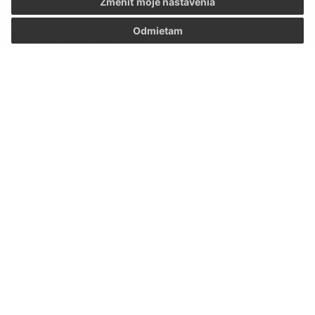
Zmeniť moje nastavenia
Odmietam
Text vašej správy (povinné)
Oboznámil som sa so
spracúvaním osobných
údajov
Google reCaptcha Response
Odoslať správu
Úradné hodiny:
Deň
Čas