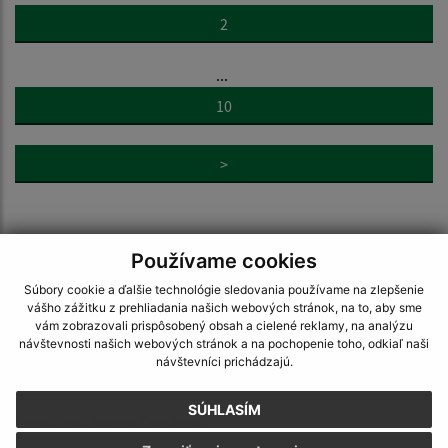
2
...
10
>
Používame cookies
Súbory cookie a ďalšie technológie sledovania používame na zlepšenie
Napíšte nám:
vášho zážitku z prehliadania našich webových stránok, na to, aby sme
vám zobrazovali prispôsobený obsah a cielené reklamy, na analýzu
Meno (povinné)
návštevnosti našich webových stránok a na pochopenie toho, odkiaľ naši
návštevníci prichádzajú.
SÚHLASÍM
E-mailová adresa (povinné)