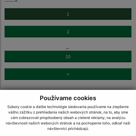
1
2
...
10
>
Používame cookies
Súbory cookie a ďalšie technológie sledovania používame na zlepšenie
vášho zážitku z prehliadania našich webových stránok, na to, aby sme
Napíšte nám:
vám zobrazovali prispôsobený obsah a cielené reklamy, na analýzu
návštevnosti našich webových stránok a na pochopenie toho, odkiaľ naši
Meno (povinné)
návštevníci prichádzajú.