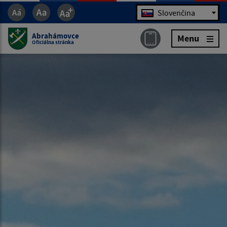
Jazyk
Slovenčina
Abrahámovce
Menu
Oficiálna stránka