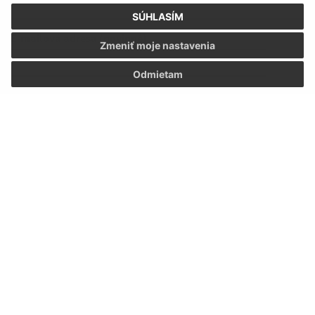
SÚHLASÍM
E-mailová adresa (povinné)
Zmeniť moje nastavenia
Odmietam
Text vašej správy (povinné)
Oboznámil som sa so
spracúvaním osobných
údajov
Google reCaptcha Response
Odoslať správu