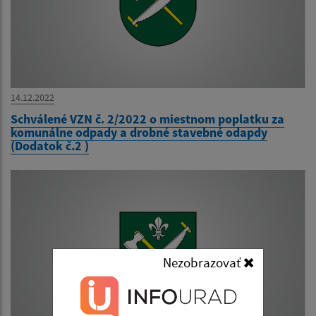
14.12.2022
Schválené VZN č. 2/2022 o miestnom poplatku za
komunálne odpady a drobné stavebné odapdy
(Dodatok č.2 )
Nezobrazovať