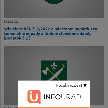
14.12.2022
Schválené VZN č. 2/2022 o miestnom poplatku za
komunálne odpady a drobné stavebné odapdy
(Dodatok č.2 )
Nezobrazovať