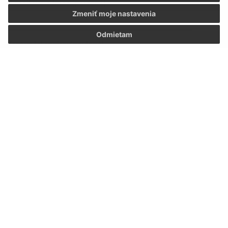
E-mailová adresa (povinné)
Zmeniť moje nastavenia
Odmietam
Text vašej správy (povinné)
Oboznámil som sa so
spracúvaním osobných
údajov
Google reCaptcha Response
Odoslať správu
Úradné hodiny: