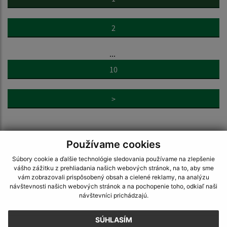
2
...
10
>
Používame cookies
Súbory cookie a ďalšie technológie sledovania používame na zlepšenie
vášho zážitku z prehliadania našich webových stránok, na to, aby sme
Napíšte nám:
vám zobrazovali prispôsobený obsah a cielené reklamy, na analýzu
návštevnosti našich webových stránok a na pochopenie toho, odkiaľ naši
Meno (povinné)
návštevníci prichádzajú.
SÚHLASÍM