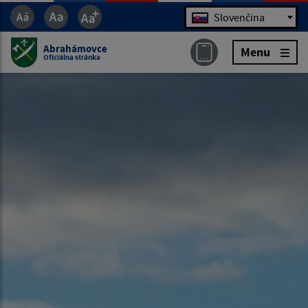
Jazyk
Slovenčina
Abrahámovce
Menu
Oficiálna stránka