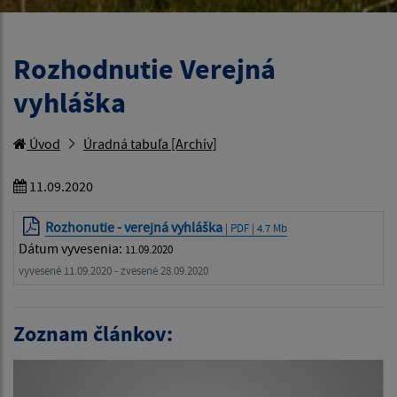
Rozhodnutie Verejná
vyhláška
Úvod
Úradná tabuľa [Archív]
11.09.2020
Rozhonutie - verejná vyhláška
| PDF | 4.7 Mb
Dátum vyvesenia:
11.09.2020
vyvesené 11.09.2020 - zvesené 28.09.2020
Zoznam článkov: