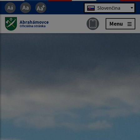
Jazyk
Slovenčina
Abrahámovce
Menu
Oficiálna stránka