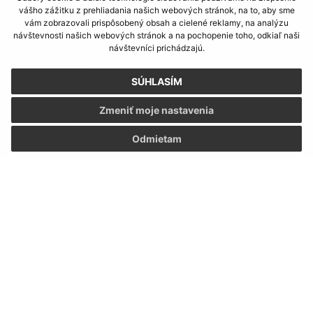
vášho zážitku z prehliadania našich webových stránok, na to, aby sme
vám zobrazovali prispôsobený obsah a cielené reklamy, na analýzu
návštevnosti našich webových stránok a na pochopenie toho, odkiaľ naši
Napíšte nám:
návštevníci prichádzajú.
Meno (povinné)
SÚHLASÍM
Zmeniť moje nastavenia
E-mailová adresa (povinné)
Odmietam
Text vašej správy (povinné)
Oboznámil som sa so
spracúvaním osobných
údajov