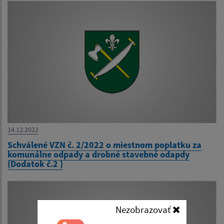
14.12.2022
Schválené VZN č. 2/2022 o miestnom poplatku za
komunálne odpady a drobné stavebné odapdy
(Dodatok č.2 )
Nezobrazovať