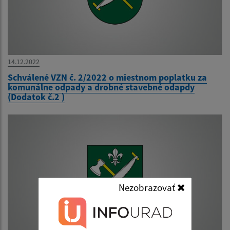
14.12.2022
Schválené VZN č. 2/2022 o miestnom poplatku za
komunálne odpady a drobné stavebné odapdy
(Dodatok č.2 )
Nezobrazovať