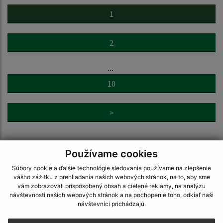
1
2
...
10
>
Používame cookies
Súbory cookie a ďalšie technológie sledovania používame na zlepšenie
vášho zážitku z prehliadania našich webových stránok, na to, aby sme
Napíšte nám:
vám zobrazovali prispôsobený obsah a cielené reklamy, na analýzu
návštevnosti našich webových stránok a na pochopenie toho, odkiaľ naši
Meno (povinné)
návštevníci prichádzajú.