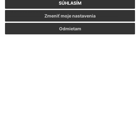
SÚHLASÍM
E-mailová adresa (povinné)
Zmeniť moje nastavenia
Odmietam
Text vašej správy (povinné)
Oboznámil som sa so
spracúvaním osobných
údajov
Google reCaptcha Response
Odoslať správu