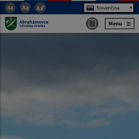
Jazyk
Slovenčina
Abrahámovce
Menu
Oficiálna stránka