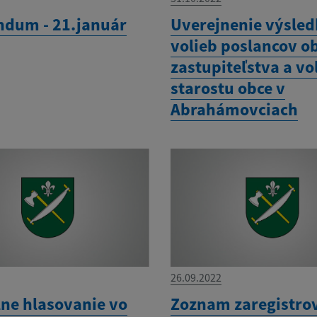
ndum - 21.január
Uverejnenie výsle
volieb poslancov o
zastupiteľstva a vo
starostu obce v
Abrahámovciach
26.09.2022
lne hlasovanie vo
Zoznam zaregistro