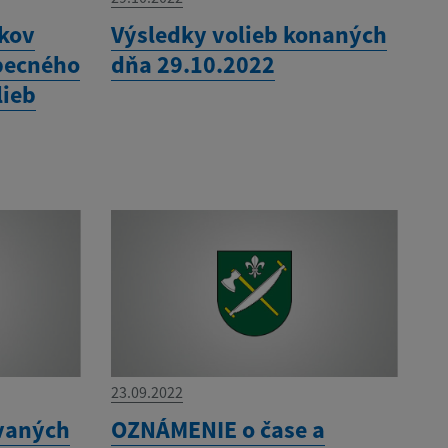
dkov
Výsledky volieb konaných
becného
dňa 29.10.2022
lieb
23.09.2022
vaných
OZNÁMENIE o čase a