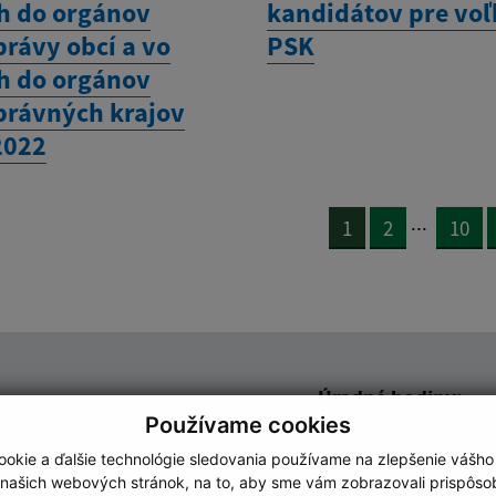
h do orgánov
kandidátov pre voľ
rávy obcí a vo
PSK
h do orgánov
rávných krajov
2022
...
1
2
10
Úradné hodiny:
Používame cookies
adresa (povinné)
Deň
Čas
okie a ďalšie technológie sledovania používame na zlepšenie vášho
Pondelok:
08:00 - 1
 našich webových stránok, na to, aby sme vám zobrazovali prispôs