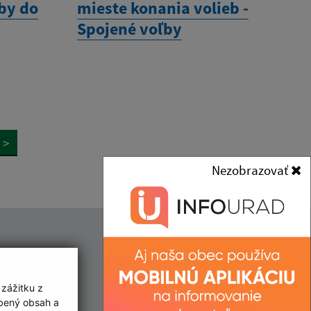
by do
mieste konania volieb -
Spojené voľby
>
Nezobrazovať
Kontakt:
Obec (Abrahámovce)
 zážitku z
Obecný úrad
2:00
obený obsah a