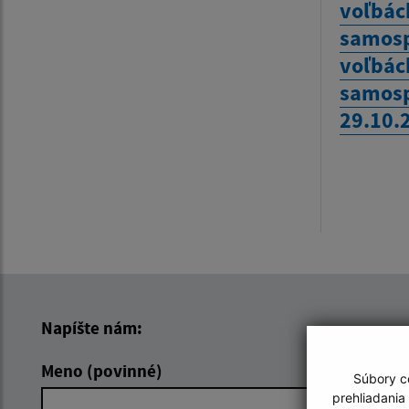
voľbác
samosp
voľbác
samosp
29.10.
Napíšte nám:
Meno (povinné)
E-mailová 
Súbory co
prehliadania