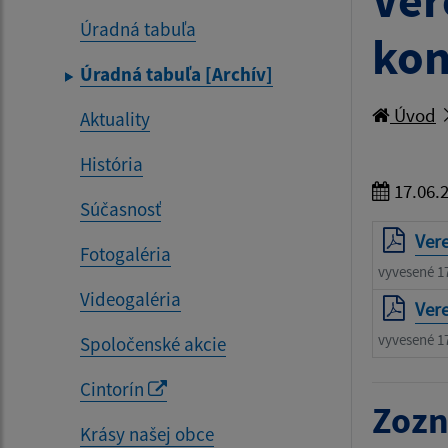
Ver
Úradná tabuľa
kon
Úradná tabuľa [Archív]
Úvod
Aktuality
História
17.06.
Súčasnosť
Vere
Fotogaléria
vyvesené 1
Videogaléria
Vere
vyvesené 1
Spoločenské akcie
Cintorín
Zozn
Krásy našej obce