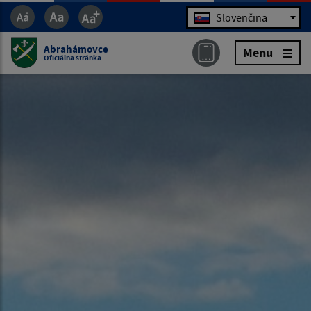
Jazyk
Slovenčina
Abrahámovce
Menu
Oficiálna stránka