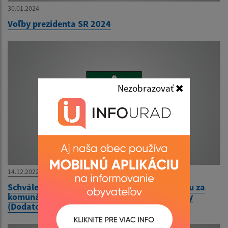
30.01.2024
Voľby prezidenta SR 2024
Nezobrazovať
14.12.2022
Schválené VZN č. 2/2022 o miestnom poplatku za
komunálne odpady a drobné stavebné odapdy
(Dodatok č.2 )