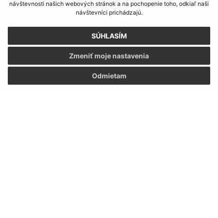
návštevnosti našich webových stránok a na pochopenie toho, odkiaľ naši
návštevníci prichádzajú.
SÚHLASÍM
Zmeniť moje nastavenia
Napíšte nám:
Odmietam
Meno (povinné)
E-mailová adresa (povinné)
Text vašej správy (povinné)