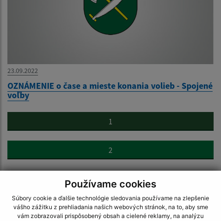
23.09.2022
OZNÁMENIE o čase a mieste konania volieb - Spojené
voľby
1
2
...
Používame cookies
10
Súbory cookie a ďalšie technológie sledovania používame na zlepšenie
vášho zážitku z prehliadania našich webových stránok, na to, aby sme
vám zobrazovali prispôsobený obsah a cielené reklamy, na analýzu
>