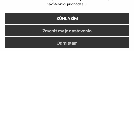
návštevníci prichádzajú.
Meno (povinné)
SÚHLASÍM
E-mailová adresa (povinné)
Zmeniť moje nastavenia
Odmietam
Text vašej správy (povinné)
Oboznámil som sa so
spracúvaním osobných
údajov
Google reCaptcha Response
Odoslať správu