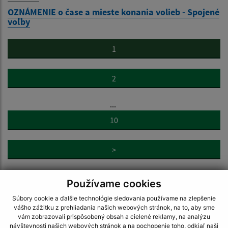
OZNÁMENIE o čase a mieste konania volieb - Spojené
voľby
1
2
...
10
>
Používame cookies
Súbory cookie a ďalšie technológie sledovania používame na zlepšenie
vášho zážitku z prehliadania našich webových stránok, na to, aby sme
vám zobrazovali prispôsobený obsah a cielené reklamy, na analýzu
Napíšte nám:
návštevnosti našich webových stránok a na pochopenie toho, odkiaľ naši