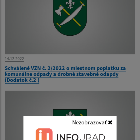
14.12.2022
Schválené VZN č. 2/2022 o miestnom poplatku za
komunálne odpady a drobné stavebné odapdy
(Dodatok č.2 )
Nezobrazovať