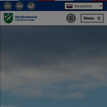
Jazyk
Slovenčina
Abrahámovce
Menu
Oficiálna stránka