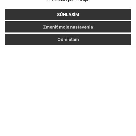
Meno (povinné)
SÚHLASÍM
E-mailová adresa (povinné)
Zmeniť moje nastavenia
Odmietam
Text vašej správy (povinné)
Oboznámil som sa so
spracúvaním osobných
údajov
Google reCaptcha Response
Odoslať správu