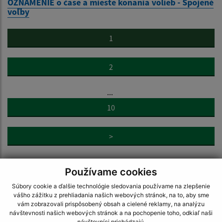
OZNÁMENIE o čase a mieste konania volieb - Spojené
voľby
1
2
...
10
>
Používame cookies
Súbory cookie a ďalšie technológie sledovania používame na zlepšenie
vášho zážitku z prehliadania našich webových stránok, na to, aby sme
vám zobrazovali prispôsobený obsah a cielené reklamy, na analýzu
Napíšte nám:
návštevnosti našich webových stránok a na pochopenie toho, odkiaľ naši
návštevníci prichádzajú.