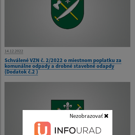
14.12.2022
Schválené VZN č. 2/2022 o miestnom poplatku za
komunálne odpady a drobné stavebné odapdy
(Dodatok č.2 )
Nezobrazovať