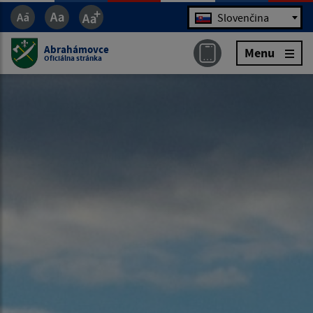
Jazyk
Slovenčina
Abrahámovce
Menu
Oficiálna stránka